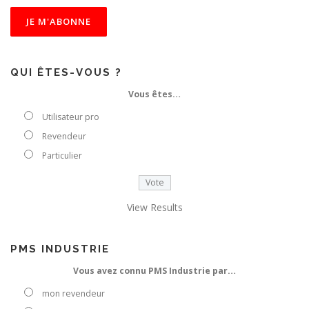
i
s
i
s
s
e
QUI ÊTES-VOUS ?
z
Vous êtes…
v
o
Utilisateur pro
t
Revendeur
r
e
Particulier
e
-
m
View Results
a
i
l
PMS INDUSTRIE
Vous avez connu PMS Industrie par…
mon revendeur