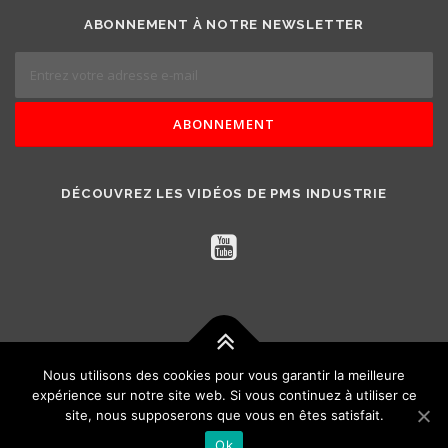
ABONNEMENT À NOTRE NEWSLETTER
DÉCOUVREZ LES VIDÉOS DE PMS INDUSTRIE
Nous utilisons des cookies pour vous garantir la meilleure
Copyright © 2026 PMS Industrie - Notices d'utilisation à
expérience sur notre site web. Si vous continuez à utiliser ce
télécharger
–
OnePress
thème par FameThemes. Traduit par
site, nous supposerons que vous en êtes satisfait.
Wp Trads.
Ok