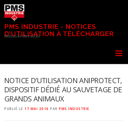
Aller
au
contenu
PMS INDUSTRIE - NOTICES
D'UTILISATION À TÉLÉCHARGER
Notices en libre accès
Menu
NOTICE D’UTILISATION ANIPROTECT,
DISPOSITIF DÉDIÉ AU SAUVETAGE DE
GRANDS ANIMAUX
PUBLIÉ LE
17 MAI 2016
PAR
PMS INDUSTRIE