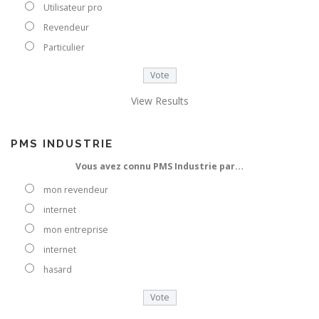
o
Utilisateur pro
t
Revendeur
r
e
Particulier
e
-
m
View Results
a
i
l
PMS INDUSTRIE
Vous avez connu PMS Industrie par…
mon revendeur
internet
mon entreprise
internet
hasard