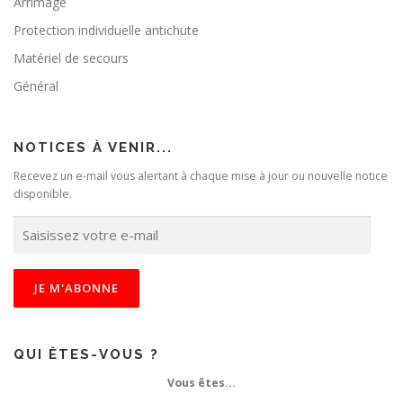
Arrimage
Protection individuelle antichute
Matériel de secours
Général
NOTICES À VENIR...
Recevez un e-mail vous alertant à chaque mise à jour ou nouvelle notice
disponible.
S
a
i
s
i
s
s
e
QUI ÊTES-VOUS ?
z
Vous êtes…
v