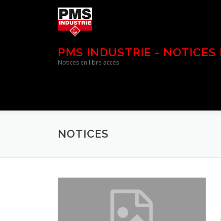
Aller
au
contenu
PMS INDUSTRIE - NOTICES
Notices en libre accès
NOTICES
N
O