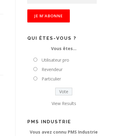
a
i
s
i
s
s
QUI ÊTES-VOUS ?
e
Vous êtes…
z
v
Utilisateur pro
o
Revendeur
t
r
Particulier
e
e
-
View Results
m
a
i
PMS INDUSTRIE
l
Vous avez connu PMS Industrie