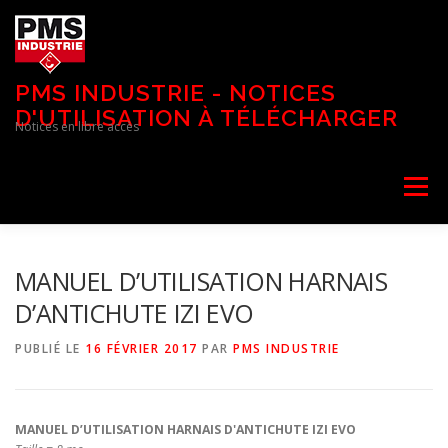
Aller
au
contenu
PMS INDUSTRIE - NOTICES
D'UTILISATION À TÉLÉCHARGER
Notices en libre accès
Menu
MANUEL D’UTILISATION HARNAIS
D’ANTICHUTE IZI EVO
PUBLIÉ LE
16 FÉVRIER 2017
PAR
PMS INDUSTRIE
MANUEL D’UTILISATION HARNAIS D'ANTICHUTE IZI EVO