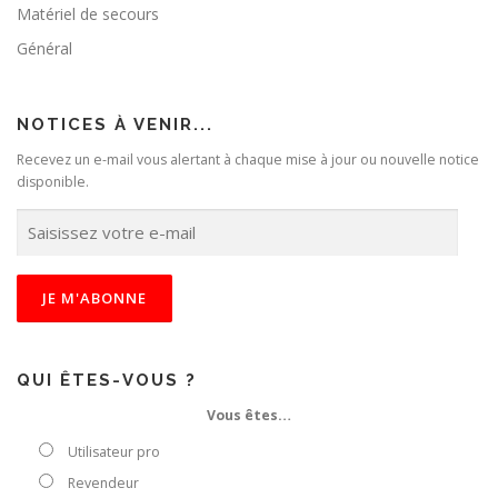
Matériel de secours
Général
NOTICES À VENIR...
Recevez un e-mail vous alertant à chaque mise à jour ou nouvelle notice
disponible.
S
a
i
s
i
s
s
e
QUI ÊTES-VOUS ?
z
Vous êtes…
v
o
Utilisateur pro
t
Revendeur
r