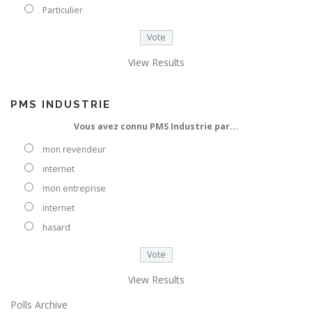
e
Particulier
e
-
m
View Results
a
i
l
PMS INDUSTRIE
Vous avez connu PMS Industrie par…
mon revendeur
internet
mon entreprise
internet
hasard
View Results
Polls Archive