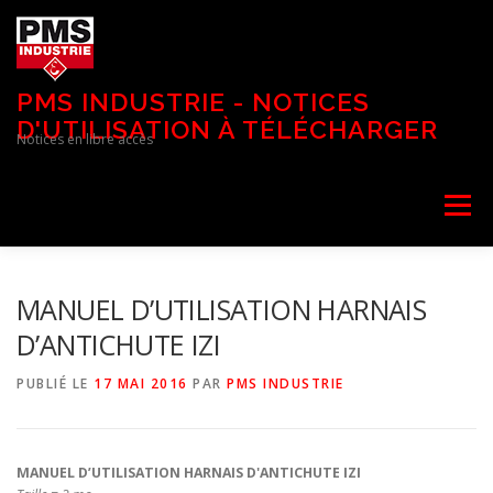
Aller
au
contenu
PMS INDUSTRIE - NOTICES
D'UTILISATION À TÉLÉCHARGER
Notices en libre accès
Menu
MANUEL D’UTILISATION HARNAIS
D’ANTICHUTE IZI
PUBLIÉ LE
17 MAI 2016
PAR
PMS INDUSTRIE
MANUEL D’UTILISATION HARNAIS D'ANTICHUTE IZI