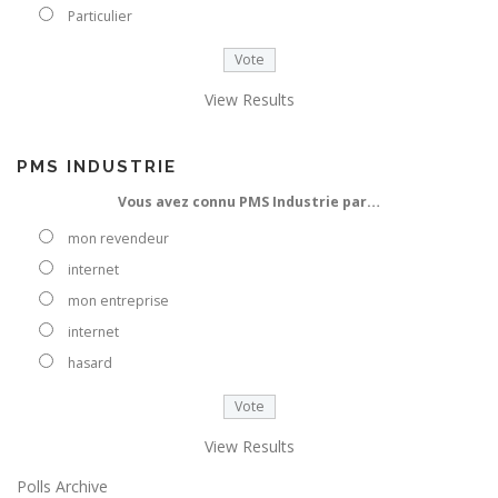
e
Particulier
e
-
m
View Results
a
i
l
PMS INDUSTRIE
Vous avez connu PMS Industrie par…
mon revendeur
internet
mon entreprise
internet
hasard
View Results
Polls Archive