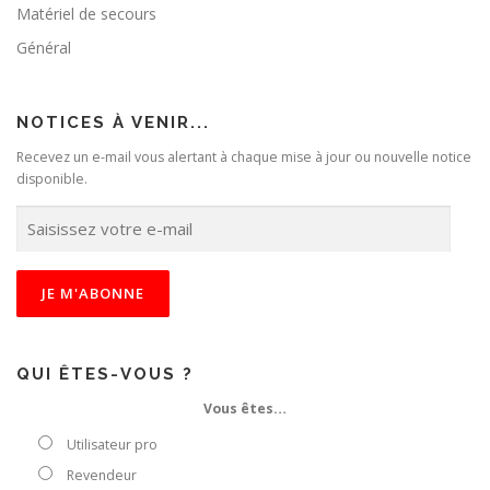
Matériel de secours
Général
NOTICES À VENIR...
Recevez un e-mail vous alertant à chaque mise à jour ou nouvelle notice
disponible.
S
a
i
s
i
s
s
e
QUI ÊTES-VOUS ?
z
Vous êtes…
v
o
Utilisateur pro
t
Revendeur
r