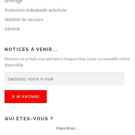
Arrimage
Protection individuelle antichute
Matériel de secours
Général
NOTICES À VENIR...
Recevez un e-mail vous alertant à chaque mise à jour ou nouvelle notice
disponible.
S
a
i
s
i
s
s
e
QUI ÊTES-VOUS ?
z
Vous êtes…
v