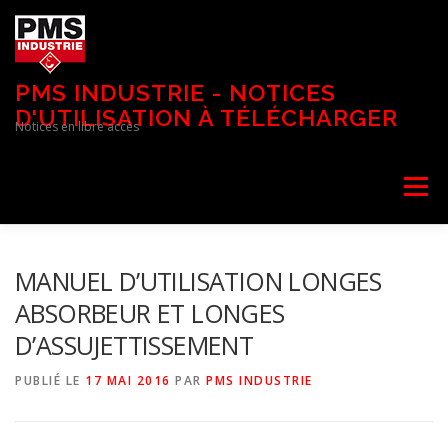
Aller
au
contenu
PMS INDUSTRIE - NOTICES
D'UTILISATION À TÉLÉCHARGER
Notices en libre accès
Menu
MANUEL D’UTILISATION LONGES
ABSORBEUR ET LONGES
D’ASSUJETTISSEMENT
PUBLIÉ LE
17 MAI 2016
PAR
PMS INDUSTRIE