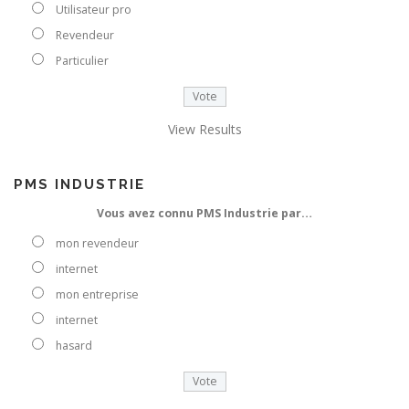
o
Utilisateur pro
t
Revendeur
r
e
Particulier
e
-
m
View Results
a
i
l
PMS INDUSTRIE
Vous avez connu PMS Industrie par…
mon revendeur
internet
mon entreprise
internet
hasard