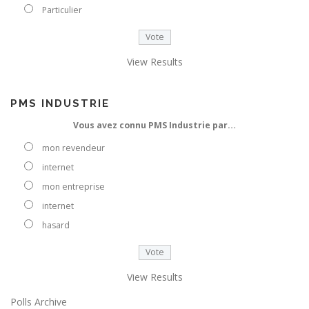
e
Particulier
e
-
m
View Results
a
i
l
PMS INDUSTRIE
Vous avez connu PMS Industrie par…
mon revendeur
internet
mon entreprise
internet
hasard
View Results
Polls Archive