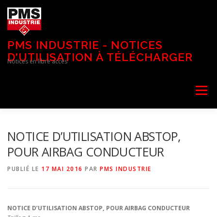
Aller
au
contenu
PMS INDUSTRIE - NOTICES
D'UTILISATION À TÉLÉCHARGER
Notices en libre accès
Menu
NOTICE D’UTILISATION ABSTOP,
POUR AIRBAG CONDUCTEUR
PUBLIÉ LE
17 MAI 2016
PAR
PMS INDUSTRIE
NOTICE D’UTILISATION ABSTOP, POUR AIRBAG CONDUCTEUR