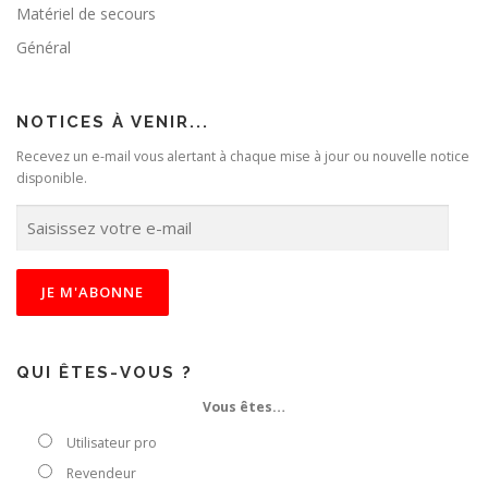
Matériel de secours
Général
NOTICES À VENIR...
Recevez un e-mail vous alertant à chaque mise à jour ou nouvelle notice
disponible.
S
a
i
s
i
s
s
e
QUI ÊTES-VOUS ?
z
Vous êtes…
v
o
Utilisateur pro
t
Revendeur
r