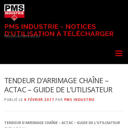
Aller
au
contenu
PMS INDUSTRIE - NOTICES
D'UTILISATION À TÉLÉCHARGER
Notices en libre accès
Menu
TENDEUR D’ARRIMAGE CHAÎNE –
ACTAC – GUIDE DE L’UTILISATEUR
PUBLIÉ LE
6 FÉVRIER 2017
PAR
PMS INDUSTRIE
TENDEUR D’ARRIMAGE CHAÎNE – ACTAC – GUIDE DE L’UTILISATEUR