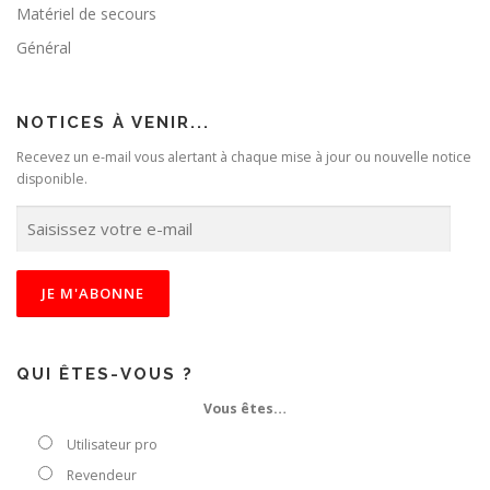
Matériel de secours
Général
NOTICES À VENIR...
Recevez un e-mail vous alertant à chaque mise à jour ou nouvelle notice
disponible.
S
a
i
s
i
s
s
e
QUI ÊTES-VOUS ?
z
Vous êtes…
v
o
Utilisateur pro
t
Revendeur
r