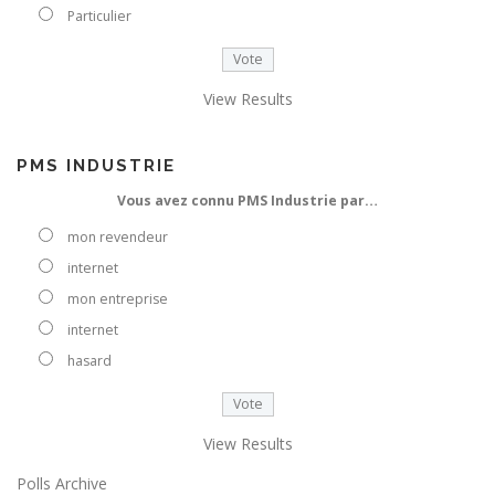
e
Particulier
e
-
m
View Results
a
i
l
PMS INDUSTRIE
Vous avez connu PMS Industrie par…
mon revendeur
internet
mon entreprise
internet
hasard
View Results
Polls Archive