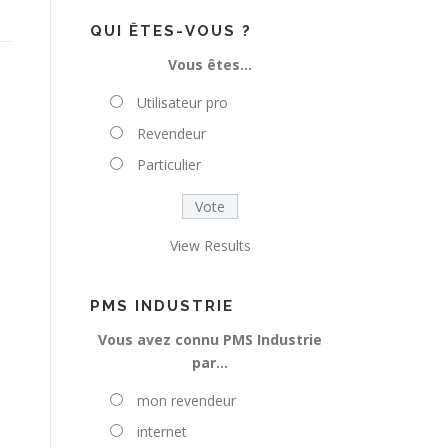
s
s
QUI ÊTES-VOUS ?
e
Vous êtes…
z
v
Utilisateur pro
o
Revendeur
t
r
Particulier
e
e
-
View Results
m
a
i
PMS INDUSTRIE
l
Vous avez connu PMS Industrie
par…
mon revendeur
internet