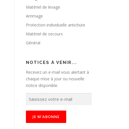
Matériel de levage
Arrimage
Protection individuelle antichute
Matériel de secours
Général
NOTICES À VENIR...
Recevez un e-mail vous alertant à
chaque mise à jour ou nouvelle
notice disponible.
S
a
i
s
i