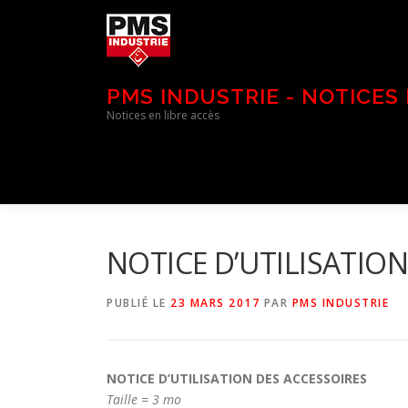
Aller
au
contenu
PMS INDUSTRIE - NOTICES
Notices en libre accès
NOTICE D’UTILISATIO
PUBLIÉ LE
23 MARS 2017
PAR
PMS INDUSTRIE
NOTICE D’UTILISATION DES ACCESSOIRES
Taille = 3 mo