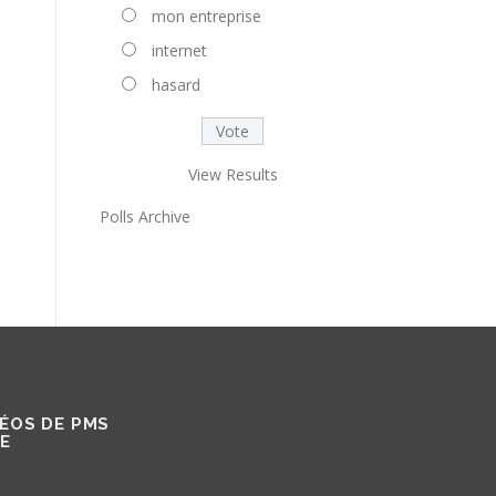
mon entreprise
internet
hasard
View Results
Polls Archive
DÉOS DE PMS
IE