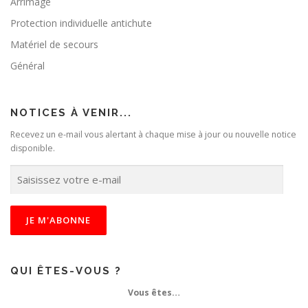
Arrimage
Protection individuelle antichute
Matériel de secours
Général
NOTICES À VENIR...
Recevez un e-mail vous alertant à chaque mise à jour ou nouvelle notice
disponible.
S
a
i
s
i
s
s
e
QUI ÊTES-VOUS ?
z
Vous êtes…
v