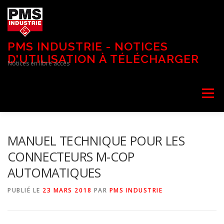
Aller
au
contenu
PMS INDUSTRIE - NOTICES
D'UTILISATION À TÉLÉCHARGER
Notices en libre accès
Menu
MANUEL TECHNIQUE POUR LES
CONNECTEURS M-COP
AUTOMATIQUES
PUBLIÉ LE
23 MARS 2018
PAR
PMS INDUSTRIE