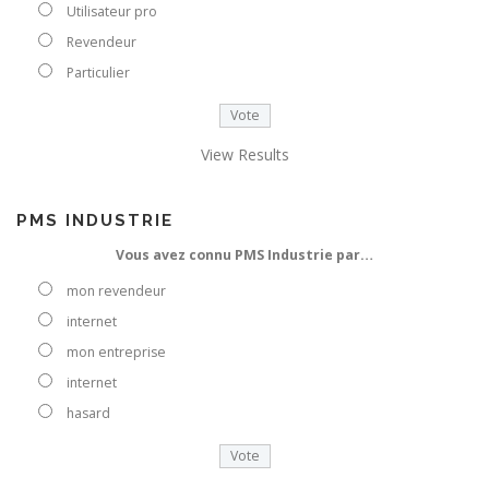
o
Utilisateur pro
t
Revendeur
r
e
Particulier
e
-
m
View Results
a
i
l
PMS INDUSTRIE
Vous avez connu PMS Industrie par…
mon revendeur
internet
mon entreprise
internet
hasard